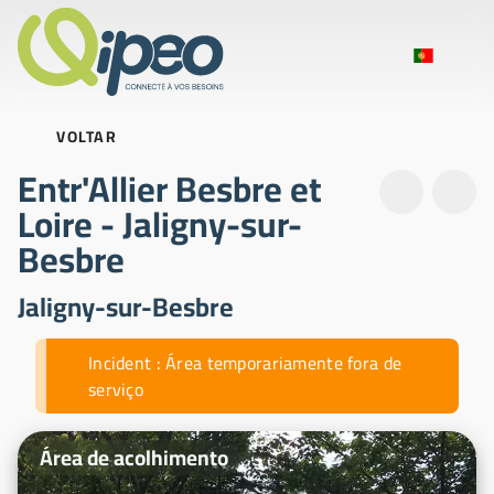
VOLTAR
Entr'Allier Besbre et
Loire - Jaligny-sur-
Besbre
Jaligny-sur-Besbre
Notícias em tempo real
Incident : Área temporariamente fora de
serviço
Fotografias ilustrativas
Área de acolhimento