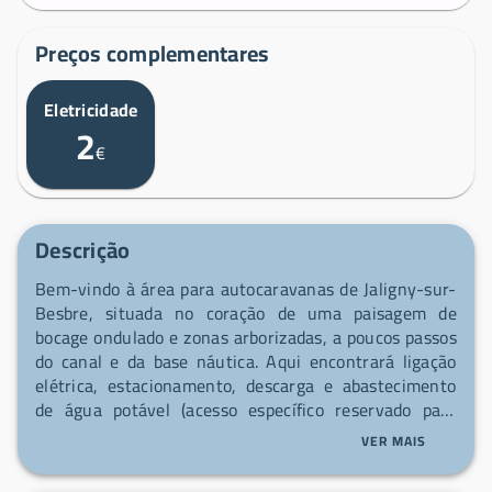
Preços complementares
Eletricidade
2
€
Descrição
Bem-vindo à área para autocaravanas de Jaligny-sur-
Besbre, situada no coração de uma paisagem de
bocage ondulado e zonas arborizadas, a poucos passos
do canal e da base náutica. Aqui encontrará ligação
elétrica, estacionamento, descarga e abastecimento
de água potável (acesso específico reservado para
descarga e água), tudo a curta distância do comércio.
VER MAIS
A Besbre atravessa a aldeia e oferece margens
ajardinadas com um cais de pesca familiar, áreas de