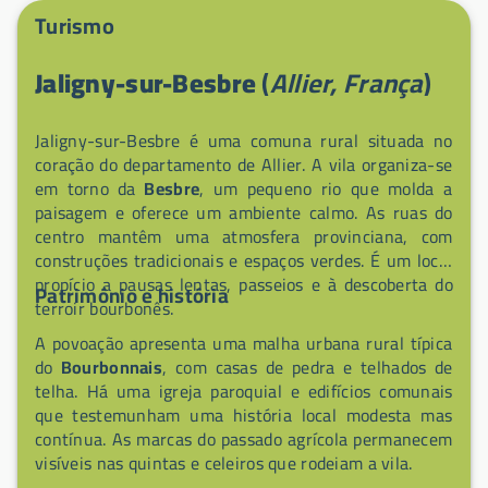
piquenique, bem como uma base de canoagem e
Turismo
paddle para desfrutar da água com calma. Numerosos
percursos pedestres e cicláveis convidam à
Jaligny-sur-Besbre
(
Allier, França
)
exploração, e um espelho de água de 2 ha permite a
pesca (é exigido cartão departamental; baixa
densidade piscícola). Não perca o mercado local de
Jaligny-sur-Besbre é uma comuna rural situada no
quarta-feira de manhã, onde produtores e criadores
coração do departamento de Allier. A vila organiza-se
destacam a carne bovina Charolais, o frango
em torno da
Besbre
, um pequeno rio que molda a
bourbonnais, o peru de Jaligny, os queijos de
paisagem e oferece um ambiente calmo. As ruas do
Chambérat ou Cérilly e a mostarda de Charroux — o
centro mantêm uma atmosfera provinciana, com
lugar ideal para retemperar forças em meio rural.
construções tradicionais e espaços verdes. É um local
propício a pausas lentas, passeios e à descoberta do
Património e história
terroir bourbonês.
A povoação apresenta uma malha urbana rural típica
do
Bourbonnais
, com casas de pedra e telhados de
telha. Há uma igreja paroquial e edifícios comunais
que testemunham uma história local modesta mas
contínua. As marcas do passado agrícola permanecem
visíveis nas quintas e celeiros que rodeiam a vila.