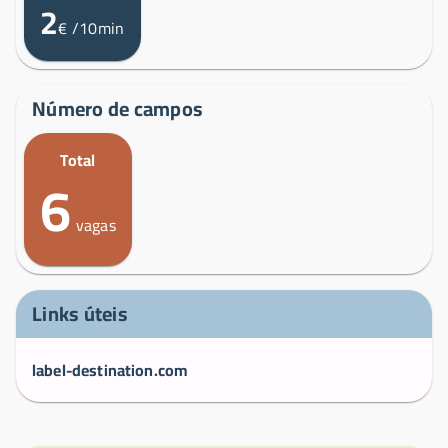
2
€
/10min
Número de campos
Total
6
vagas
Links úteis
label-destination.com