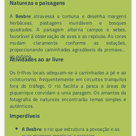
Natureza e paisagens
A
Besbre
atravessa a comuna e desenha margens
herbáceas, pastagens inundáveis e bosques
quadrados. A paisagem alterna campos e sebes,
favorável à observação de aves e ao repouso. As cores
mudam claramente conforme as estações,
proporcionando caminhadas agradáveis da primavera
ao outono.
Atividades ao ar livre
Os trilhos locais adequam-se a caminhadas a pé e ao
cicloturismo, frequentemente em circuitos tranquilos
fora do tráfego. O rio facilita a pesca e áreas de
piquenique convidam a uma paragem. Os amantes da
fotografia de natureza encontrarão temas simples e
autênticos.
Imperdíveis
A Besbre
: o rio que estrutura a povoação e as
suas margens propícias a passeios.