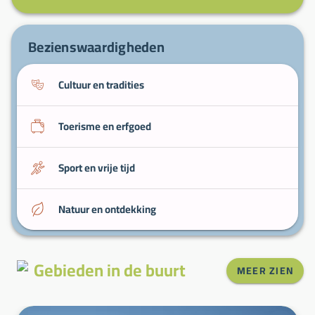
specialiteiten om bij de bakkers te proeven.
Zomermarkten
— verse producten en lokale
ambachtslieden (seizoensgebonden aanwezig).
Bezienswaardigheden
Cultuur en tradities
Toerisme en erfgoed
Sport en vrije tijd
Natuur en ontdekking
Gebieden in de buurt
MEER ZIEN