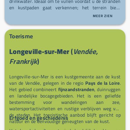
drinkwater. Ideaal om te vullen voordat u de stranden
en kustpaden gaat verkennen; het terrein biedt
gemakkelijke toegang en een rustige omgeving.
MEER ZIEN
Toerisme
Longeville-sur-Mer
(
Vendée,
Frankrijk
)
Longeville-sur-Mer is een kustgemeente aan de kust
van de Vendée, gelegen in de regio
Pays de la Loire
.
Het gebied combineert
fijnzandstranden
, duinruggen
en landelijke bocagegebieden. Het is een geliefde
bestemming voor wandelingen aan zee,
watersportactiviteiten en rustige verblijven weg van
de steden. Het toeristische aanbod blijft gericht op
Erfgoed en geschiedenis
natuur en de eenvoudige geneugten van de kust.