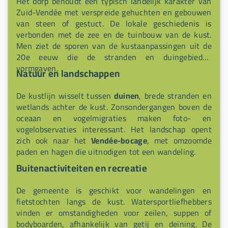
Het dorp behoudt een typisch landelijk karakter van
Zuid-Vendée met verspreide gehuchten en gebouwen
van steen of gestuct. De lokale geschiedenis is
verbonden met de zee en de tuinbouw van de kust.
Men ziet de sporen van de kustaanpassingen uit de
20e eeuw die de stranden en duingebieden
vormgaven.
Natuur en landschappen
De kustlijn wisselt tussen
duinen
, brede stranden en
wetlands achter de kust. Zonsondergangen boven de
oceaan en vogelmigraties maken foto- en
vogelobservaties interessant. Het landschap opent
zich ook naar het
Vendée-bocage
, met omzoomde
paden en hagen die uitnodigen tot een wandeling.
Buitenactiviteiten en recreatie
De gemeente is geschikt voor wandelingen en
fietstochten langs de kust. Watersportliefhebbers
vinden er omstandigheden voor zeilen, suppen of
bodyboarden, afhankelijk van getij en deining. De