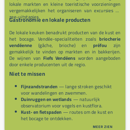
lokale markten en kleine toeristische voorzieningen
vergemakkelijken het organiseren van excursies en
zee-uitstapjes.
Gastronomie en lokale producten
De lokale keuken benadrukt producten van de kust en
het bocage. Vendée-specialiteiten zoals
briocherie
vendéenne
(gâche, brioche) en
préfou
zijn
gemakkelijk te vinden op markten en in bakkerijen.
De wijnen van
Fiefs Vendéens
worden aangeboden
door enkele producenten uit de regio.
Niet te missen
Fijnzandstranden
— lange stroken geschikt
voor wandelingen en zwemmen.
Duinruggen en wetlands
— natuurlijk
observatorium voor vogels en kustflora.
Kust- en fietspaden
— routes om de kust en
het bocage te ontdekken.
Gâche vendéenne en préfou
— lokale
MEER ZIEN