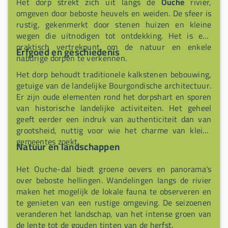
Het dorp strekt zich uit langs de
Ouche
rivier,
omgeven door beboste heuvels en weiden. De sfeer is
rustig, gekenmerkt door stenen huizen en kleine
wegen die uitnodigen tot ontdekking. Het is een
praktisch vertrekpunt om de natuur en enkele
Erfgoed en geschiedenis
naburige dorpen te verkennen.
Het dorp behoudt traditionele kalkstenen bebouwing,
getuige van de landelijke Bourgondische architectuur.
Er zijn oude elementen rond het dorpshart en sporen
van historische landelijke activiteiten. Het geheel
geeft eerder een indruk van authenticiteit dan van
grootsheid, nuttig voor wie het charme van kleine
gemeentes zoekt.
Natuur en landschappen
Het Ouche-dal biedt groene oevers en panorama's
over beboste hellingen. Wandelingen langs de rivier
maken het mogelijk de lokale fauna te observeren en
te genieten van een rustige omgeving. De seizoenen
veranderen het landschap, van het intense groen van
de lente tot de gouden tinten van de herfst.