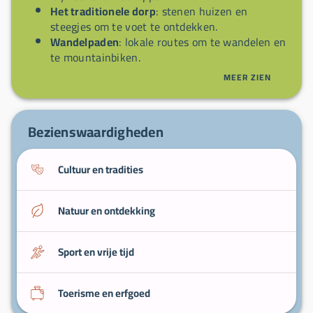
Het traditionele dorp
: stenen huizen en
steegjes om te voet te ontdekken.
Wandelpaden
: lokale routes om te wandelen en
te mountainbiken.
Lokale culinaire adressen
: Bourgondische
MEER ZIEN
specialiteiten en streekproducten.
Nabij de wijngaarden van de Côte-d'Or
:
oenologische excursies op korte afstand.
Bezienswaardigheden
Cultuur en tradities
Natuur en ontdekking
Sport en vrije tijd
Toerisme en erfgoed