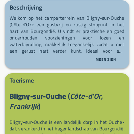
Beschrijving
Welkom op het camperterrein van Bligny-sur-Ouche
(Côte-d'Or): een gastvrij en rustig stoppunt in het
hart van Bourgondië. U vindt er praktische en goed
onderhouden voorzieningen voor lozen en
waterbijvulling, makkelijk toegankelijk zodat u met
een gerust hart verder kunt. Ideaal voor een
rustpauze voordat u de omgeving gaat verkennen of
MEER ZIEN
voor een gezellige stop in het dorp.
Toerisme
Bligny-sur-Ouche
(
Côte-d'Or,
Frankrijk
)
Bligny-sur-Ouche is een landelijk dorp in het Ouche-
dal, verankerd in het hagenlandschap van Bourgondië.