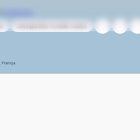
zez
AireServices
WO
ZARZĄDZANIE PLIKAMI COOKIE
, Francja