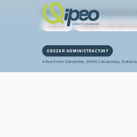
Qipeo
© 2025 -
Rozwiązanie opracowane pr
KONTAKT
WNIOSEK O PARTNERST
OBSZAR ADMINISTRACYJNY
4 Rue Victor Schoelcher, 29900 Concarneau, Bretania