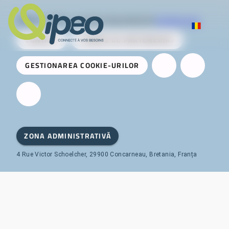
Qipeo
© 2025 -
O soluție dezvoltată de
AireServices
CONTACT
CERERE DE PARTENERIAT
GESTIONAREA COOKIE-URILOR
ZONA ADMINISTRATIVĂ
4 Rue Victor Schoelcher, 29900 Concarneau, Bretania, Franța