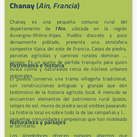
Chanay
(
Ain, Francia
)
Chanay es una pequeña comuna rural del
departamento de
l'Ain
, ubicada en la región
Auvergne-Rhône-Alpes. Pueblo discreto y poco
densamente poblado, presenta una atmósfera
campestre típica del este de Francia. Casas de piedra,
parcelas agrícolas y caminos rurales dominan el
paisaje. Es un punto de partida tranquilo para quien
Patrimonio e historia
busca calma y naturaleza cerca de núcleos urbanos
regionales.
El pueblo conserva una trama villageña tradicional,
con construcciones antiguas y granjas que dan
testimonio de la historia agrícola local. A menudo se
encuentran elementos del patrimonio rural (pozos,
relojes de sol, muros de piedra seca) visibles paseando.
La historia local es sobre todo la de las campañas y las
pequeñas comunidades campesinas que han moldeado
Naturaleza y paisajes
el territorio.
Los alrededores ofrecen paisajes abiertos que