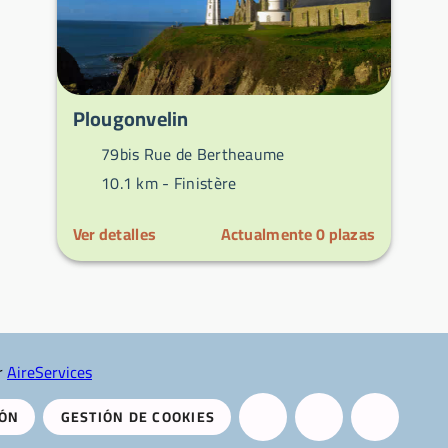
Plougonvelin
79bis Rue de Bertheaume
10.1 km -
Finistère
Ver detalles
Actualmente
0
plazas
r
AireServices
IÓN
GESTIÓN DE COOKIES