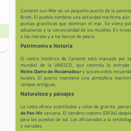
Camaret-sur-Mer es un pequeño puerto de la penínsul
Brest. El pueblo combina una actividad marítima aún 
puntas graníticas que dominan el mar. Se viene por 
aduaneros y la convivialidad de los muelles. En invi
a las mareas y a los barcos de pesca.
Patrimonio e historia
El rostro histórico de Camaret está marcado por l
mundial de la UNESCO, que controla la entrada
Notre‑Dame‑de‑Rocamadour
y sus ex‑votos recuerda
locales. El puerto mantiene una atmósfera marítim
rampas antiguas.
Naturaleza y paisajes
La costa ofrece acantilados y calas de granito, pano
de Pen‑Hir
cercana. El sendero costero (GR34) despli
para las puestas de sol. Los aficionados a la ornitolo
y variadas.