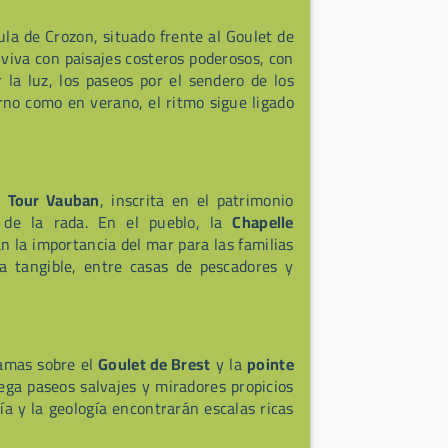
a de Crozon, situado frente al Goulet de
viva con paisajes costeros poderosos, con
la luz, los paseos por el sendero de los
erno como en verano, el ritmo sigue ligado
a
Tour Vauban
, inscrita en el patrimonio
 de la rada. En el pueblo, la
Chapelle
n la importancia del mar para las familias
a tangible, entre casas de pescadores y
ramas sobre el
Goulet de Brest
y la
pointe
ega paseos salvajes y miradores propicios
gía y la geología encontrarán escalas ricas