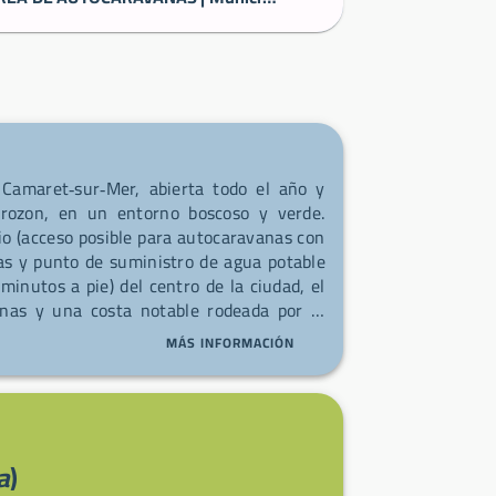
Camaret‑sur‑Mer, abierta todo el año y
Crozon, en un entorno boscoso y verde.
io (acceso posible para autocaravanas con
as y punto de suministro de agua potable
inutos a pie) del centro de la ciudad, el
anas y una costa notable rodeada por el
o semanal el martes por la mañana en la
MÁS INFORMACIÓN
onas, conservas de sardinas y rillettes de
a
)