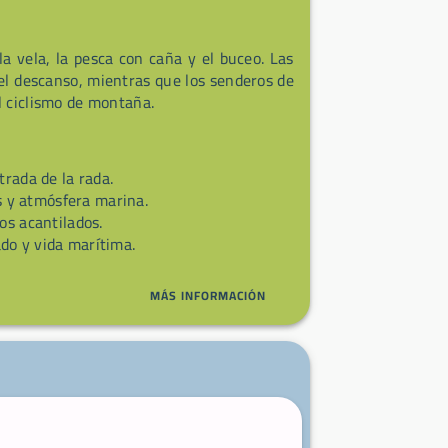
a vela, la pesca con caña y el buceo. Las
el descanso, mientras que los senderos de
l ciclismo de montaña.
trada de la rada.
s y atmósfera marina.
os acantilados.
do y vida marítima.
MÁS INFORMACIÓN