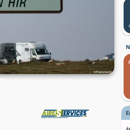
N
Fabricante
E