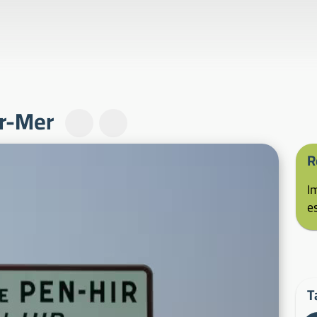
r-Mer
R
I
e
T