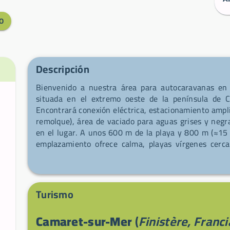
O
Descripción
Bienvenido a nuestra área para autocaravanas en 
situada en el extremo oeste de la península de 
Encontrará conexión eléctrica, estacionamiento ampl
remolque), área de vaciado para aguas grises y negr
en el lugar. A unos 600 m de la playa y 800 m (≈15 m
emplazamiento ofrece calma, playas vírgenes cerc
océano a lo largo de 25 km. No se pierda el mercad
plaza Charles‑de‑Gaulle para mariscos, galettes bret
mar.
Turismo
Camaret-sur-Mer
(
Finistère, Franci