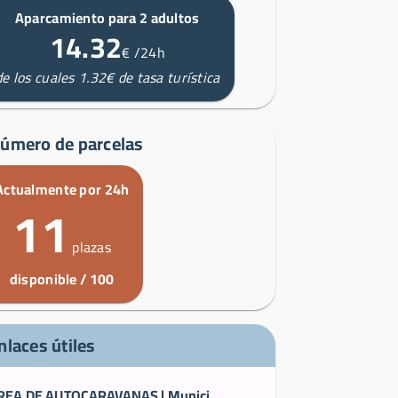
Aparcamiento para 2 adultos
14.32
€
/24h
de los cuales 1.32€ de tasa turística
úmero de parcelas
Actualmente por 24h
11
plazas
disponible / 100
nlaces útiles
ÁREA DE AUTOCARAVANAS | Municipio de Camaret sur Mer