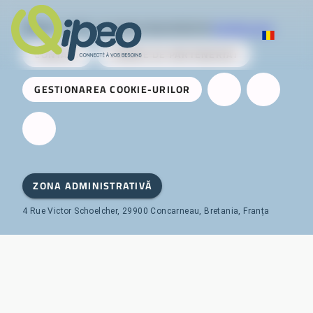
Qipeo
© 2025 -
O soluție dezvoltată de
AireServices
CONTACT
CERERE DE PARTENERIAT
GESTIONAREA COOKIE-URILOR
ZONA ADMINISTRATIVĂ
4 Rue Victor Schoelcher, 29900 Concarneau, Bretania, Franța