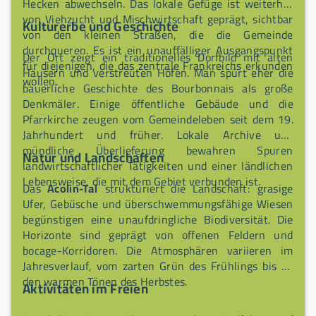
Hecken abwechseln. Das lokale Gefüge ist weiterhin
von Viehzucht und Mischwirtschaft geprägt, sichtbar
Kulturerbe und Geschichte
von den kleinen Straßen, die die Gemeinde
durchqueren. Es ist ein unauffälliger Ausgangspunkt
Der Ort zeigt ein traditionelles Dorfbild mit alten
für diejenigen, die das zentrale Frankreichs erkunden
Häusern und verstreuten Höfen. Man spürt eher die
wollen.
bäuerliche Geschichte des Bourbonnais als große
Denkmäler. Einige öffentliche Gebäude und die
Pfarrkirche zeugen vom Gemeindeleben seit dem 19.
Jahrhundert und früher. Lokale Archive und
mündliche Überlieferung bewahren Spuren
Natur und Landschaften
landwirtschaftlicher Tätigkeiten und einer ländlichen
Lebensweise, die mit dem Gebiet verbunden ist.
Das
Acolin-Tal
strukturiert die Landschaft: grasige
Ufer, Gebüsche und überschwemmungsfähige Wiesen
begünstigen eine unaufdringliche Biodiversität. Die
Horizonte sind geprägt von offenen Feldern und
bocage-Korridoren. Die Atmosphären variieren im
Jahresverlauf, vom zarten Grün des Frühlings bis zu
den warmen Tönen des Herbstes.
Aktivitäten im Freien