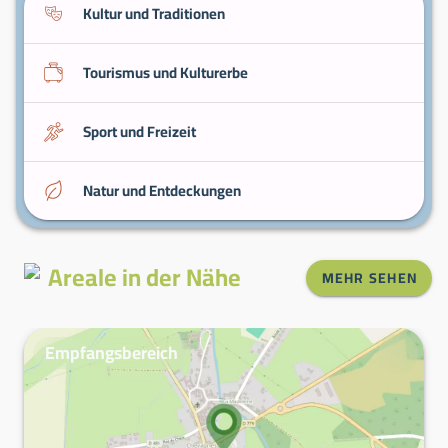
Dienstleistungen und regionale
Kultur und Traditionen
Straßenverbindungen.
Tourismus und Kulturerbe
Sport und Freizeit
Natur und Entdeckungen
Areale in der Nähe
MEHR SEHEN
Empfangsbereich