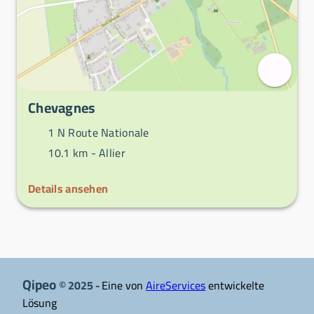
Chevagnes
1 N Route Nationale
10.1 km -
Allier
Details ansehen
Qipeo
© 2025 -
Eine von
AireServices
entwickelte
Lösung