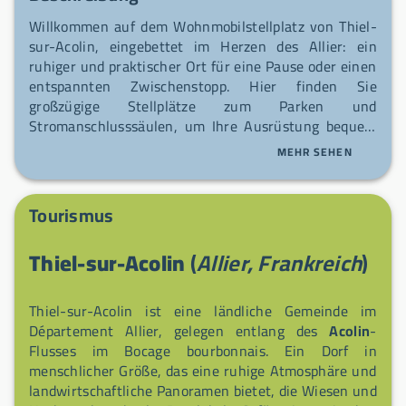
Willkommen auf dem Wohnmobilstellplatz von Thiel-
sur-Acolin, eingebettet im Herzen des Allier: ein
ruhiger und praktischer Ort für eine Pause oder einen
entspannten Zwischenstopp. Hier finden Sie
großzügige Stellplätze zum Parken und
Stromanschlusssäulen, um Ihre Ausrüstung bequem
aufzuladen. Genießen Sie einen einfachen und
MEHR SEHEN
herzlichen Empfang, bevor Sie die Fahrt zur
Entdeckung der Region fortsetzen.
Tourismus
Thiel-sur-Acolin
(
Allier, Frankreich
)
Thiel-sur-Acolin ist eine ländliche Gemeinde im
Département Allier, gelegen entlang des
Acolin
-
Flusses im Bocage bourbonnais. Ein Dorf in
menschlicher Größe, das eine ruhige Atmosphäre und
landwirtschaftliche Panoramen bietet, die Wiesen und