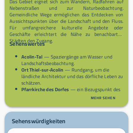
Das Gebiet eignet sich zum Wandern, Radfahren auf
Nebenstraßen und zur Naturbeobachtung.
Gemeindliche Wege ermöglichen das Entdecken von
Aussichtspunkten über die Landschaft und den Fluss.
Für umfangreichere kulturelle Angebote oder
Geschäfte erleichtert die Nähe zu benachbarten
Städten den Zugang.
Sehenswertes
Acolin-Tal
— Spaziergänge am Wasser und
Landschaftsbeobachtung.
Ort Thiel-sur-Acolin
— Rundgang, um die
ländliche Architektur und das dörfliche Leben zu
schätzen.
Pfarrkirche des Dorfes
— ein Bezugspunkt des
lokalen Kulturerbes und Treffpunkt der
MEHR SEHEN
Gemeinschaft.
Bocage-Landschaften
— Rad- oder
Wanderrouten, um die landwirtschaftliche
Sehenswürdigkeiten
Struktur der Gegend zu erfassen.
Mühlen
— in der Nähe für Museen,