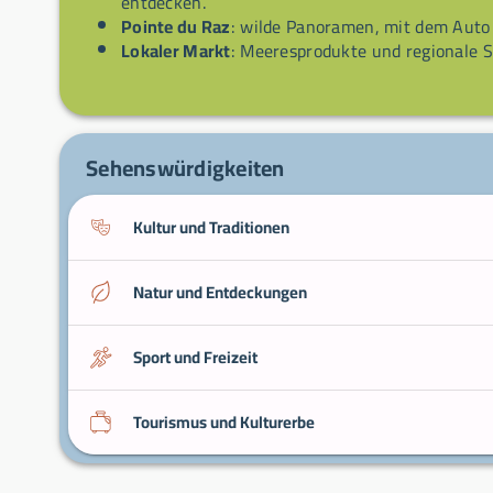
entdecken.
Pointe du Raz
: wilde Panoramen, mit dem Auto 
Lokaler Markt
: Meeresprodukte und regionale S
Sehenswürdigkeiten
Kultur und Traditionen
Natur und Entdeckungen
Sport und Freizeit
Tourismus und Kulturerbe