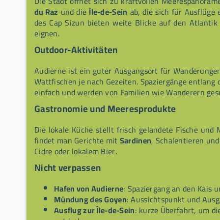
Die Stadt öffnet sich zu kraftvollen Meerespanoram
du Raz
und die
Île-de-Sein
ab, die sich für Ausflüge
des Cap Sizun bieten weite Blicke auf den Atlant
eignen.
Outdoor-Aktivitäten
Audierne ist ein guter Ausgangsort für Wanderungen
Wattfischen je nach Gezeiten. Spaziergänge entlang 
einfach und werden von Familien wie Wanderern gesc
Gastronomie und Meeresprodukte
Die lokale Küche stellt frisch gelandete Fische und
findet man Gerichte mit
Sardinen
, Schalentieren und
Cidre oder lokalem Bier.
Nicht verpassen
Hafen von Audierne
: Spaziergang an den Kais 
Mündung des Goyen
: Aussichtspunkt und Ausg
Ausflug zur Île-de-Sein
: kurze Überfahrt, um d