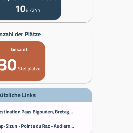
10
€
/24h
nzahl der Plätze
Gesamt
30
Stellplätze
ützliche Links
Destination Pays Bigouden, Bretagne – Offizielle Website des Fremdenverkehrsamts
Cap-Sizun - Pointe du Raz - Audierne - Île de Sein - Pont-Croix - Tourismus