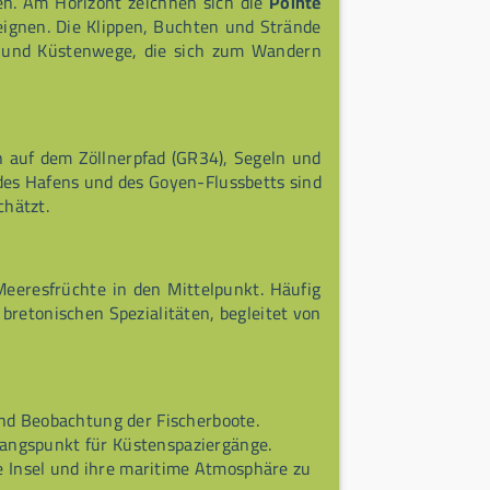
en. Am Horizont zeichnen sich die
Pointe
 eignen. Die Klippen, Buchten und Strände
ik und Küstenwege, die sich zum Wandern
 auf dem Zöllnerpfad (GR34), Segeln und
des Hafens und des Goyen-Flussbetts sind
hätzt.
 Meeresfrüchte in den Mittelpunkt. Häufig
 bretonischen Spezialitäten, begleitet von
und Beobachtung der Fischerboote.
angspunkt für Küstenspaziergänge.
ie Insel und ihre maritime Atmosphäre zu