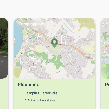
Campingplatz
S
Plouhinec
P
Camping Larenvoie
1.4 km -
Finistère