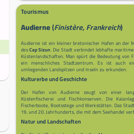
Abenteuerliebhaber bieten die Baie des Trépas
Küstenwege spektakuläre Panoramen und einen ren
Tourismus
nicht den wöchentlichen Markt von Audierne am Sa
Place de la Liberté.
Audierne
(
Finistère, Frankreich
)
Audierne ist ein kleiner bretonischer Hafen an de
des
Cap Sizun
. Die Stadt verbindet lebhafte maritim
Küstenlandschaften. Man spürt die Bedeutung von Fi
ein menschliches Stadtzentrum. Es ist auch ei
umliegenden Landspitzen und Inseln zu erkunden.
Kulturerbe und Geschichte
Der Hafen von Audierne zeugt von einer lang
Küstenfischerei und Fischkonserven. Die Kaianla
Fischerboote, Bootsstege und Werkstätten. Das Stadt
19. und 20. Jahrhunderts, die mit dem Seehandel ver
Natur und Landschaften