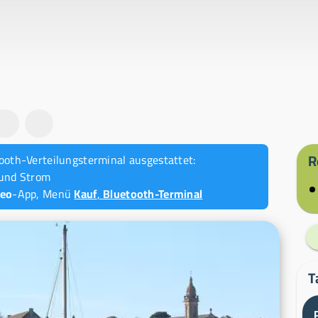
R
tooth-Verteilungsterminal ausgestattet:
und Strom
peo
-App, Menü
Kauf
,
Bluetooth-Terminal
T