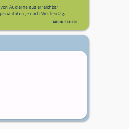
von Audierne aus erreichbar.
pezialitäten je nach Wochentag.
MEHR SEHEN