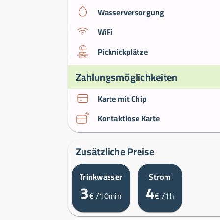
Wasserversorgung
WiFi
Picknickplätze
Zahlungsmöglichkeiten
Karte mit Chip
Kontaktlose Karte
Zusätzliche Preise
Trinkwasser
Strom
3
4
€
/10min
€
/1h