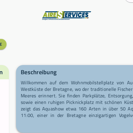
Hersteller
E
n
Beschreibung
Willkommen auf dem Wohnmobilstellplatz von Aud
Westküste der Bretagne, wo der traditionelle Fische
Meeres erinnert. Sie finden Parkplätze, Entsorgu
sowie einen ruhigen Picknickplatz mit schönen Küst
zeigt das Aquashow etwa 160 Arten in über 50 Aq
11:00, einer in der Bretagne einzigartigen Vogel
wenige Zentimeter an den Besuchern vorbei) und e
des großen Kormorans — rechnen Sie etwa 2:30 S