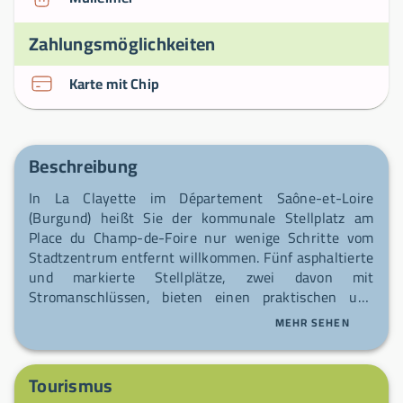
Zahlungsmöglichkeiten
Karte mit Chip
Beschreibung
In La Clayette im Département Saône-et-Loire
(Burgund) heißt Sie der kommunale Stellplatz am
Place du Champ-de-Foire nur wenige Schritte vom
Stadtzentrum entfernt willkommen. Fünf asphaltierte
und markierte Stellplätze, zwei davon mit
Stromanschlüssen, bieten einen praktischen und
gepflegten Halt. Eine AireServices-Säule ermöglicht
MEHR SEHEN
das Auffüllen von Trinkwasser und die Entsorgung
von Abwasser; Wasser und Strom sind je nach Saison
verfügbar. Die Parkdauer ist auf 72
Tourismus
aufeinanderfolgende Stunden begrenzt, um die