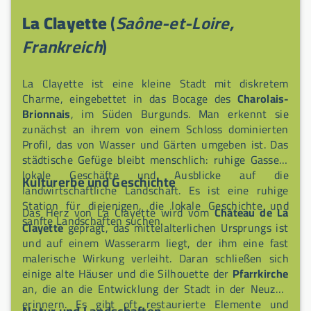
Rotation zu fördern; der Platz ist sauber, gut gepflegt
La Clayette
(
Saône-et-Loire,
und mit Abfallbehältern ausgestattet. Jeden Dienstag
ab 8 Uhr können Sie den lokalen Markt (Rue Centrale,
Frankreich
)
Rue des Framboisiers und Rue du Commerce)
besuchen, um Charolais-Fleisch, Ziegenkäse aus dem
La Clayette ist eine kleine Stadt mit diskretem
Brionnais, Honig, hausgemachte Marmeladen und
Charme, eingebettet in das Bocage des
Charolais-
burgundische Backwaren zu entdecken — ein großer
Brionnais
, im Süden Burgunds. Man erkennt sie
Parkplatz erleichtert den Zugang.
zunächst an ihrem von einem Schloss dominierten
Profil, das von Wasser und Gärten umgeben ist. Das
städtische Gefüge bleibt menschlich: ruhige Gassen,
lokale Geschäfte und Ausblicke auf die
Kulturerbe und Geschichte
landwirtschaftliche Landschaft. Es ist eine ruhige
Station für diejenigen, die lokale Geschichte und
Das Herz von La Clayette wird vom
Château de La
sanfte Landschaften suchen.
Clayette
geprägt, das mittelalterlichen Ursprungs ist
und auf einem Wasserarm liegt, der ihm eine fast
malerische Wirkung verleiht. Daran schließen sich
einige alte Häuser und die Silhouette der
Pfarrkirche
an, die an die Entwicklung der Stadt in der Neuzeit
erinnern. Es gibt oft restaurierte Elemente und