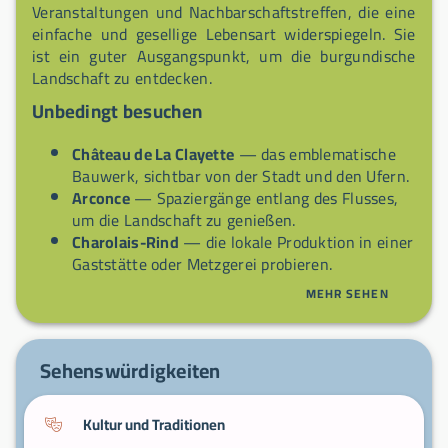
Veranstaltungen und Nachbarschaftstreffen, die eine
einfache und gesellige Lebensart widerspiegeln. Sie
ist ein guter Ausgangspunkt, um die burgundische
Landschaft zu entdecken.
Unbedingt besuchen
Château de La Clayette
— das emblematische
Bauwerk, sichtbar von der Stadt und den Ufern.
Arconce
— Spaziergänge entlang des Flusses,
um die Landschaft zu genießen.
Charolais-Rind
— die lokale Produktion in einer
Gaststätte oder Metzgerei probieren.
Stadtzentrum
— durch die Straßen schlendern,
MEHR SEHEN
die alten Häuser und die Kirche entdecken.
Sehenswürdigkeiten
Kultur und Traditionen