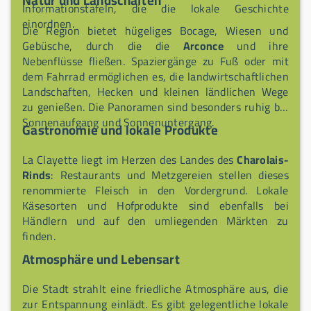
Natur und Landschaften
Informationstafeln, die die lokale Geschichte
einordnen.
Die Region bietet hügeliges Bocage, Wiesen und
Gebüsche, durch die die
Arconce
und ihre
Nebenflüsse fließen. Spaziergänge zu Fuß oder mit
dem Fahrrad ermöglichen es, die landwirtschaftlichen
Landschaften, Hecken und kleinen ländlichen Wege
zu genießen. Die Panoramen sind besonders ruhig bei
Sonnenaufgang und Sonnenuntergang.
Gastronomie und lokale Produkte
La Clayette liegt im Herzen des Landes des
Charolais-
Rinds
: Restaurants und Metzgereien stellen dieses
renommierte Fleisch in den Vordergrund. Lokale
Käsesorten und Hofprodukte sind ebenfalls bei
Händlern und auf den umliegenden Märkten zu
finden.
Atmosphäre und Lebensart
Die Stadt strahlt eine friedliche Atmosphäre aus, die
zur Entspannung einlädt. Es gibt gelegentliche lokale