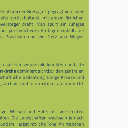
m Zentrum der Bretagne, geprägt von einer
eibt zurückhaltend, mit einem örtlichen
hversorger dreht. Man spürt ein ruhiges
er persönlicheren Bretagne einlädt. Die
iche Praktiken und ein Netz von Wegen
ion auf: Häuser aus lokalem Stein und alte
rrkirche
dominiert sichtbar den zentralen
schaftliche Bedeutung. Einige Kreuze und
. Archive und Informationstafeln vor Ort
cage, Wiesen und Höfe, mit verstreuten
ehen. Die Landschaften wechseln je nach
 und im Herbst rötliche Töne. An manchen