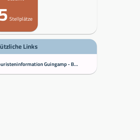
5
Stellplätze
ützliche Links
Touristeninformation Guingamp - Bucht von Paimpol