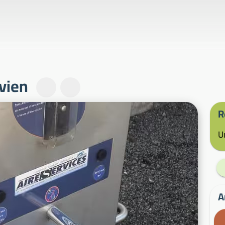
vien
R
U
A