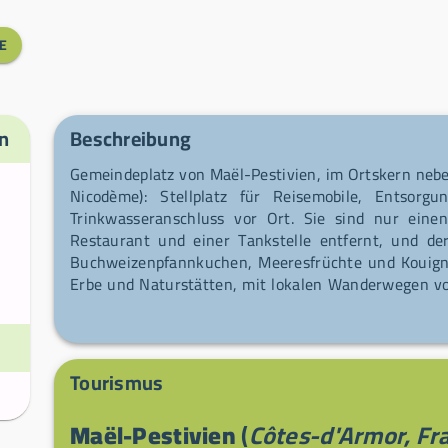
E
n
Beschreibung
Gemeindeplatz von Maël-Pestivien, im Ortskern nebe
Nicodème): Stellplatz für Reisemobile, Entsorg
Trinkwasseranschluss vor Ort. Sie sind nur ein
Restaurant und einer Tankstelle entfernt, und de
Buchweizenpfannkuchen, Meeresfrüchte und Kouign-
Erbe und Naturstätten, mit lokalen Wanderwegen vo
und erholsame Etappenpause.
Tourismus
Maël-Pestivien
(
Côtes-d'Armor, Fr