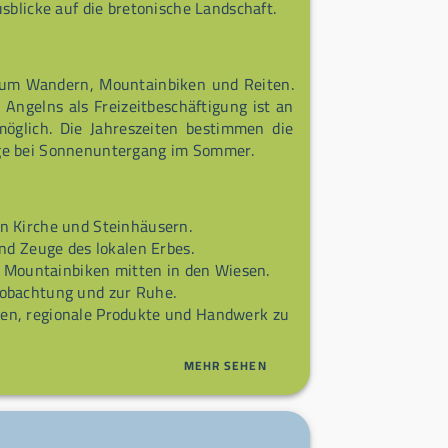
sblicke auf die bretonische Landschaft.
 zum Wandern, Mountainbiken und Reiten.
Angelns als Freizeitbeschäftigung ist an
möglich. Die Jahreszeiten bestimmen die
nge bei Sonnenuntergang im Sommer.
 Kirche und Steinhäusern.
d Zeuge des lokalen Erbes.
ountainbiken mitten in den Wiesen.
obachtung und zur Ruhe.
n, regionale Produkte und Handwerk zu
MEHR SEHEN