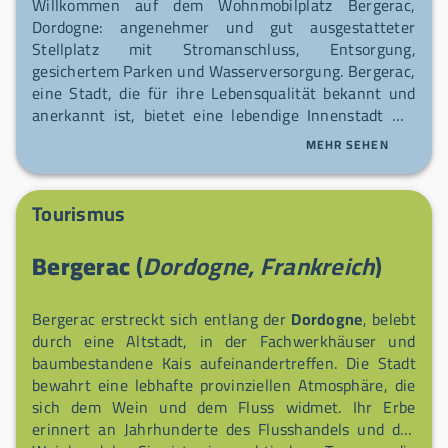
Willkommen auf dem Wohnmobilplatz Bergerac,
Dordogne: angenehmer und gut ausgestatteter
Stellplatz mit Stromanschluss, Entsorgung,
gesichertem Parken und Wasserversorgung. Bergerac,
eine Stadt, die für ihre Lebensqualität bekannt und
anerkannt ist, bietet eine lebendige Innenstadt mit
allen erwarteten Dienstleistungen, Industrie- und
MEHR SEHEN
Gewerbegebieten und eine grüne Umgebung am
Flussufer mit attraktivem Klima. Ideal gelegen für
diejenigen, die Wohnkomfort mit beruflicher Tätigkeit
Tourismus
oder Ruhestand verbinden möchten, verfügt die Stadt
zudem über ein sehr reiches Vereinsleben (Sport und
Bergerac
(
Dordogne, Frankreich
)
Kultur) und ein regelmäßig über das Jahr verteiltes
Veranstaltungsprogramm. Kommen Sie und genießen
Sie einen ruhigen und freundlichen Aufenthalt im
Bergerac erstreckt sich entlang der
Dordogne
, belebt
Herzen eines gastfreundlichen Reiseziels.
durch eine Altstadt, in der Fachwerkhäuser und
baumbestandene Kais aufeinandertreffen. Die Stadt
bewahrt eine lebhafte provinziellen Atmosphäre, die
sich dem Wein und dem Fluss widmet. Ihr Erbe
erinnert an Jahrhunderte des Flusshandels und des