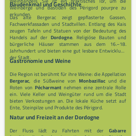
Weinhandels. Sie ist ein praktisches Tor, um die
Baudenkmal und Geschichte
Weinberge und Bastiden des Périgord pourpre zu
erkunden.
Das alte Bergerac zeigt gepflasterte Gassen,
Fachwerkfassaden und Stadtvillen. Entlang des Kais
zeugen Tafeln und Statuen von der Bedeutung des
Handels auf der
Dordogne
. Religiöse Bauten und
bürgerliche Häuser stammen aus dem 16.–18.
Jahrhundert und bieten eine gut lesbare Entwicklung
der Stadt.
Gastronomie und Weine
Die Region ist berühmt für ihre Weine: die Appellation
Bergerac
, die Süßweine von
Monbazillac
und die
Roten von
Pécharmant
nehmen eine zentrale Rolle
ein. Viele Keller und Weingüter rund um die Stadt
bieten Verkostungen an. Die lokale Küche setzt auf
Ente, Steinpilze und Produkte des Périgord.
Natur und Freizeit an der Dordogne
Der Fluss lädt zu Fahrten mit der
Gabarre