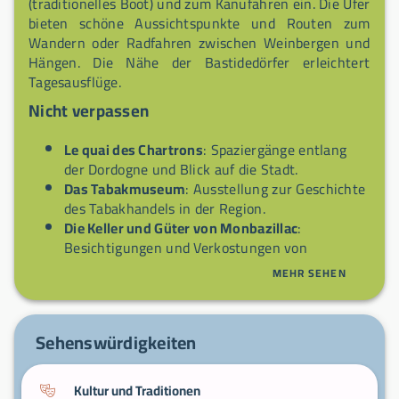
(traditionelles Boot) und zum Kanufahren ein. Die Ufer
bieten schöne Aussichtspunkte und Routen zum
Wandern oder Radfahren zwischen Weinbergen und
Hängen. Die Nähe der Bastidedörfer erleichtert
Tagesausflüge.
Nicht verpassen
Le quai des Chartrons
: Spaziergänge entlang
der Dordogne und Blick auf die Stadt.
Das Tabakmuseum
: Ausstellung zur Geschichte
des Tabakhandels in der Region.
Die Keller und Güter von Monbazillac
:
Besichtigungen und Verkostungen von
Süßweinen.
MEHR SEHEN
Die Altstadt
: Fachwerkgassen und Stadtvillen.
Gabarre-Fahrt
: Entdeckung der Dordogne vom
Wasser aus.
Sehenswürdigkeiten
Kultur und Traditionen