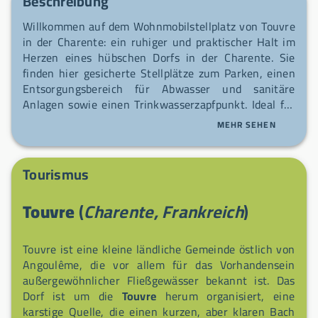
Beschreibung
Willkommen auf dem Wohnmobilstellplatz von Touvre
in der Charente: ein ruhiger und praktischer Halt im
Herzen eines hübschen Dorfs in der Charente. Sie
finden hier gesicherte Stellplätze zum Parken, einen
Entsorgungsbereich für Abwasser und sanitäre
Anlagen sowie einen Trinkwasserzapfpunkt. Ideal für
eine entspannte Pause oder als Ausgangspunkt zu
MEHR SEHEN
den Ufern der Touvre und den umliegenden Dörfern
heißt Sie der Platz herzlich willkommen, um die Fahrt
mit leichtem Herzen fortzusetzen.
Tourismus
Touvre
(
Charente, Frankreich
)
Touvre ist eine kleine ländliche Gemeinde östlich von
Angoulême, die vor allem für das Vorhandensein
außergewöhnlicher Fließgewässer bekannt ist. Das
Dorf ist um die
Touvre
herum organisiert, eine
karstige Quelle, die einen kurzen, aber klaren Bach