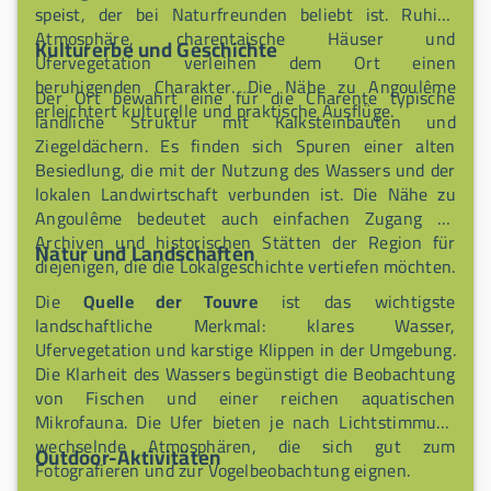
speist, der bei Naturfreunden beliebt ist. Ruhige
Atmosphäre, charentaische Häuser und
Kulturerbe und Geschichte
Ufervegetation verleihen dem Ort einen
beruhigenden Charakter. Die Nähe zu Angoulême
Der Ort bewahrt eine für die Charente typische
erleichtert kulturelle und praktische Ausflüge.
ländliche Struktur mit Kalksteinbauten und
Ziegeldächern. Es finden sich Spuren einer alten
Besiedlung, die mit der Nutzung des Wassers und der
lokalen Landwirtschaft verbunden ist. Die Nähe zu
Angoulême bedeutet auch einfachen Zugang zu
Archiven und historischen Stätten der Region für
Natur und Landschaften
diejenigen, die die Lokalgeschichte vertiefen möchten.
Die
Quelle der Touvre
ist das wichtigste
landschaftliche Merkmal: klares Wasser,
Ufervegetation und karstige Klippen in der Umgebung.
Die Klarheit des Wassers begünstigt die Beobachtung
von Fischen und einer reichen aquatischen
Mikrofauna. Die Ufer bieten je nach Lichtstimmung
wechselnde Atmosphären, die sich gut zum
Outdoor-Aktivitäten
Fotografieren und zur Vogelbeobachtung eignen.