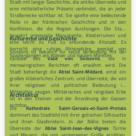
Stadt mit langer Geschichte, die antike Überreste und
eine mittelalterliche Präsenz verbindet, die an jeder
Straßenecke sichtbar ist. Sie spielte eine bedeutende
Rolle in der fränkischen Geschichte und in den
Konflikten, die die Region durchzogen. Die Stadt
bewahrt imposante Monumente, Klosterruinen und
Kulturerbe und Geschichte
eine leicht zu Fuß zu erkundende Altstadt. Es
herrscht eine ruhige Atmosphäre, geprägt von
Soissons ist bekannt für seine Verbindung mit der
Spaziergängen am Wasser und lokalen Märkten.
Episode des
Vase von Soissons
, die in
merowingischen Berichten oft erwähnt wird. Die
Stadt beherbergt die
Abtei Saint-Médard
, einst ein
großes klösterliches Zentrum, und Überreste, die von
ihrer religiösen und politischen Bedeutung im
Mittelalter zeugen. Militärisches und religiöses Erbe
Architektur
ist in den Steinen und der Anordnung der Gassen
sichtbar.
Die
Kathedrale Saint-Gervais-et-Saint-Protais
dominiert das Stadtbild mit ihrer gotischen Silhouette
und ihren Glasfenstern. In der Nähe bieten die
Überreste der
Abtei Saint-Jean-des-Vignes
Türme
und Mauern, die von vergangener Größe erzählen.