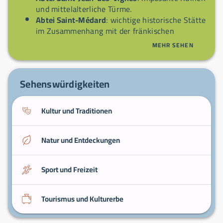
und mittelalterliche Türme.
Abtei Saint-Médard
: wichtige historische Stätte
im Zusammenhang mit der fränkischen
Geschichte.
MEHR SEHEN
Ufer der Aisne
: angenehme Spaziergänge und
Radwege.
Lokaler Markt
: regionale Produkte und
Sehenswürdigkeiten
freundliche Atmosphäre.
Kultur und Traditionen
Natur und Entdeckungen
Sport und Freizeit
Tourismus und Kulturerbe