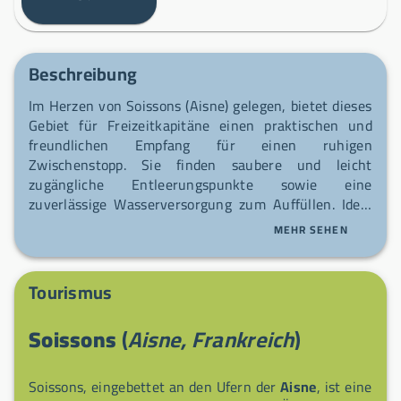
Beschreibung
Im Herzen von Soissons (Aisne) gelegen, bietet dieses
Gebiet für Freizeitkapitäne einen praktischen und
freundlichen Empfang für einen ruhigen
Zwischenstopp. Sie finden saubere und leicht
zugängliche Entleerungspunkte sowie eine
zuverlässige Wasserversorgung zum Auffüllen. Ideal
für eine erholsame Pause, bevor Sie die Fahrt
MEHR SEHEN
fortsetzen, empfängt es Sie mit Schlichtheit und
Effizienz.
Tourismus
Soissons
(
Aisne, Frankreich
)
Soissons, eingebettet an den Ufern der
Aisne
, ist eine