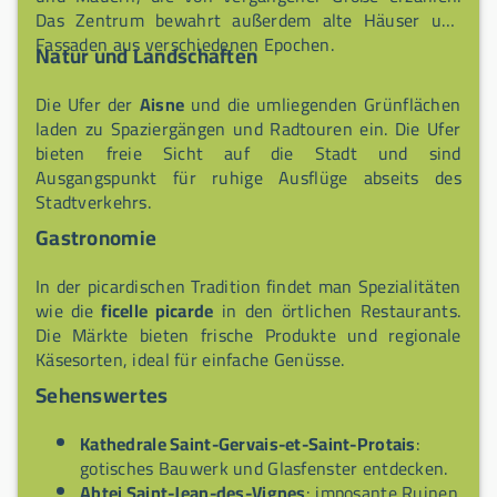
Das Zentrum bewahrt außerdem alte Häuser und
Fassaden aus verschiedenen Epochen.
Natur und Landschaften
Die Ufer der
Aisne
und die umliegenden Grünflächen
laden zu Spaziergängen und Radtouren ein. Die Ufer
bieten freie Sicht auf die Stadt und sind
Ausgangspunkt für ruhige Ausflüge abseits des
Stadtverkehrs.
Gastronomie
In der picardischen Tradition findet man Spezialitäten
wie die
ficelle picarde
in den örtlichen Restaurants.
Die Märkte bieten frische Produkte und regionale
Käsesorten, ideal für einfache Genüsse.
Sehenswertes
Kathedrale Saint-Gervais-et-Saint-Protais
:
gotisches Bauwerk und Glasfenster entdecken.
Abtei Saint-Jean-des-Vignes
: imposante Ruinen