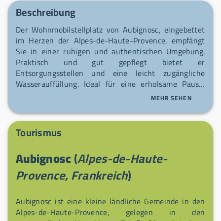
Beschreibung
Der Wohnmobilstellplatz von Aubignosc, eingebettet
im Herzen der Alpes-de-Haute-Provence, empfängt
Sie in einer ruhigen und authentischen Umgebung.
Praktisch und gut gepflegt bietet er
Entsorgungsstellen und eine leicht zugängliche
Wasserauffüllung. Ideal für eine erholsame Pause,
bevor Sie die Region erkunden, bietet er alles
MEHR SEHEN
Notwendige, um beruhigt weiterzufahren. Das nahe
gelegene Dorf verleiht Ihrem Stopp eine freundliche
Note.
Tourismus
Aubignosc
(
Alpes-de-Haute-
Provence, Frankreich
)
Aubignosc ist eine kleine ländliche Gemeinde in den
Alpes-de-Haute-Provence, gelegen in den