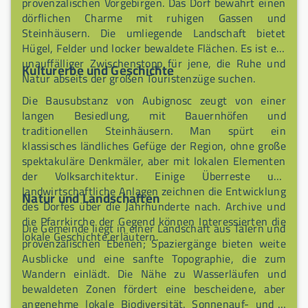
provenzalischen Vorgebirgen. Das Dorf bewahrt einen
dörflichen Charme mit ruhigen Gassen und
Steinhäusern. Die umliegende Landschaft bietet
Hügel, Felder und locker bewaldete Flächen. Es ist ein
unauffälliger Zwischenstopp für jene, die Ruhe und
Kulturerbe und Geschichte
Natur abseits der großen Touristenzüge suchen.
Die Bausubstanz von Aubignosc zeugt von einer
langen Besiedlung, mit Bauernhöfen und
traditionellen Steinhäusern. Man spürt ein
klassisches ländliches Gefüge der Region, ohne große
spektakuläre Denkmäler, aber mit lokalen Elementen
der Volksarchitektur. Einige Überreste und
landwirtschaftliche Anlagen zeichnen die Entwicklung
Natur und Landschaften
des Dorfes über die Jahrhunderte nach. Archive und
die Pfarrkirche der Gegend können Interessierten die
Die Gemeinde liegt in einer Landschaft aus Tälern und
lokale Geschichte erläutern.
provenzalischen Ebenen; Spaziergänge bieten weite
Ausblicke und eine sanfte Topographie, die zum
Wandern einlädt. Die Nähe zu Wasserläufen und
bewaldeten Zonen fördert eine bescheidene, aber
angenehme lokale Biodiversität. Sonnenauf- und -