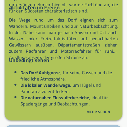
untergänge nehmen hier oft warme Farbtöne an, die
Aktivitäten im Freien
für den Südosten charakteristisch sind.
Die Wege rund um das Dorf eignen sich zum
Wandern, Mountainbiken und zur Naturbeobachtung.
In der Nähe kann man je nach Saison und Ort auch
Wasser- oder Freizeitaktivitäten auf benachbarten
Gewässern ausüben. Départementstraßen ziehen
zudem Radfahrer und Motorradfahrer für ruhige
Ausflüge abseits der großen Ströme an.
Unbedingt sehen
Das Dorf Aubignosc
, für seine Gassen und die
friedliche Atmosphäre.
Die lokalen Wanderwege
, um Hügel und
Panorama zu entdecken.
Die naturnahen Flussuferbereiche
, ideal für
Spaziergänge und Beobachtungen.
Märkte und lokale Erzeuger
, um regionale
MEHR SEHEN
Produkte zu kosten.
Die Nachbargemeinden
, nützlich, um Besuche