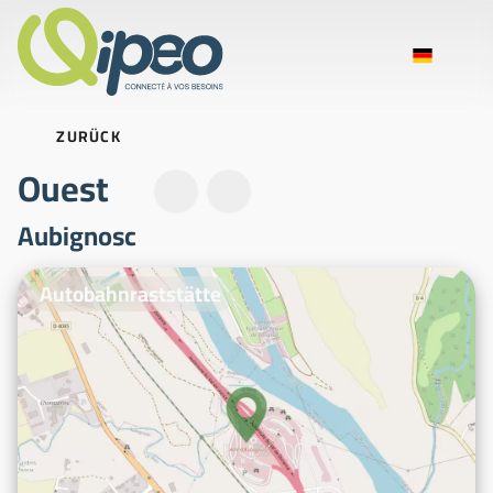
ZURÜCK
Ouest
Aubignosc
Beispielfotos
Autobahnraststätte